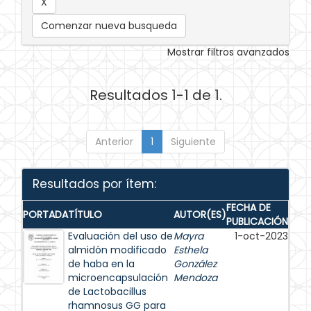
Comenzar nueva busqueda
Mostrar filtros avanzados
Resultados 1-1 de 1.
Anterior
1
Siguiente
Resultados por ítem:
FECHA DE
PORTADA
TÍTULO
AUTOR(ES)
PUBLICACIÓN
Evaluación del uso de
Mayra
1-oct-2023
almidón modificado
Esthela
de haba en la
González
microencapsulación
Mendoza
de Lactobacillus
rhamnosus GG para