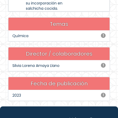
su incorporación en
salchicha cocida.
Temas
Química
1
Director / colaboradores
Silvia Lorena Amaya Llano
1
Fecha de publicación
2023
1