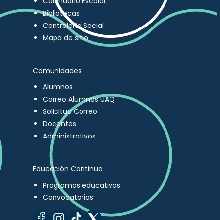
Calendario Escolar
Bibliotecas
Contraloría Social
Mapa de sitio
Comunidades
Alumnos
Correo Alumnos UAQ
Solicitud Correo
Docentes
Administrativos
Educación Continua
Programas educativos
Convocatorias