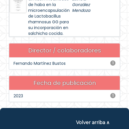
de haba en la
González
microencapsulación
Mendoza
de Lactobacillus
rhamnosus GG para
su incorporación en
salchicha cocida.
Director / colaboradores
Fernando Martínez Bustos
1
Fecha de publicación
2023
1
Volver arriba ∧