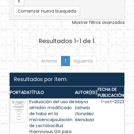
Comenzar nueva busqueda
Mostrar filtros avanzados
Resultados 1-1 de 1.
Anterior
1
Siguiente
Resultados por ítem:
FECHA DE
PORTADA
TÍTULO
AUTOR(ES)
PUBLICACIÓN
Evaluación del uso de
Mayra
1-oct-2023
almidón modificado
Esthela
de haba en la
González
microencapsulación
Mendoza
de Lactobacillus
rhamnosus GG para