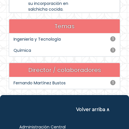
su incorporación en
salchicha cocida.
Temas
Ingeniería y Tecnología
1
Química
1
Director / colaboradores
Fernando Martínez Bustos
1
Volver arriba ∧
Administración Central