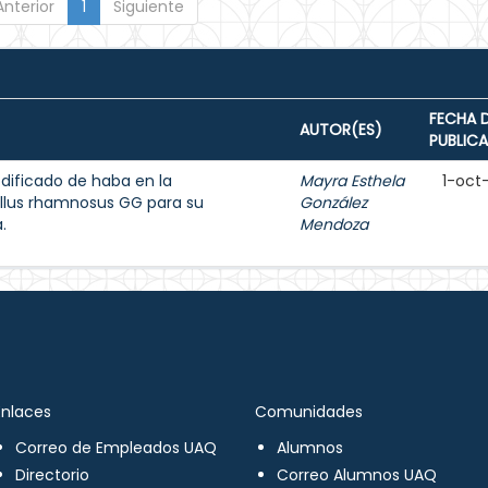
Anterior
1
Siguiente
FECHA 
AUTOR(ES)
PUBLIC
dificado de haba en la
Mayra Esthela
1-oct
llus rhamnosus GG para su
González
.
Mendoza
Enlaces
Comunidades
Correo de Empleados UAQ
Alumnos
Directorio
Correo Alumnos UAQ