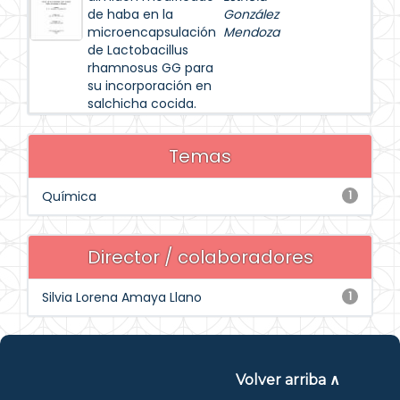
de haba en la
González
microencapsulación
Mendoza
de Lactobacillus
rhamnosus GG para
su incorporación en
salchicha cocida.
Temas
Química
1
Director / colaboradores
Silvia Lorena Amaya Llano
1
Volver arriba ∧