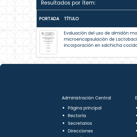
Resultados por ítem:
PORTADA
TÍTULO
Evaluación del uso de almidón mo
microencapsulación de Lactobaci
incorporación en salchicha cocida
Administración Central
Página principal
Rectoría
Secretarios
Direcciones