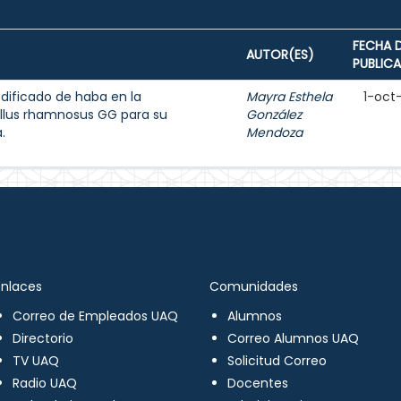
FECHA 
AUTOR(ES)
PUBLIC
dificado de haba en la
Mayra Esthela
1-oct
llus rhamnosus GG para su
González
.
Mendoza
Enlaces
Comunidades
Correo de Empleados UAQ
Alumnos
Directorio
Correo Alumnos UAQ
TV UAQ
Solicitud Correo
Radio UAQ
Docentes