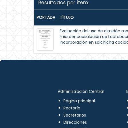
Resultados por ítem:
PORTADA
TÍTULO
Evaluación del uso de almidón mo
microencapsulación de Lactobaci
incorporación en salchicha cocida
Administración Central
Página principal
Rectoría
Secretarios
Direcciones