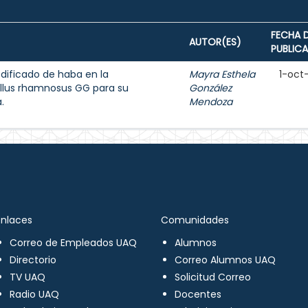
FECHA 
AUTOR(ES)
PUBLIC
dificado de haba en la
Mayra Esthela
1-oct
llus rhamnosus GG para su
González
.
Mendoza
Enlaces
Comunidades
Correo de Empleados UAQ
Alumnos
Directorio
Correo Alumnos UAQ
TV UAQ
Solicitud Correo
Radio UAQ
Docentes