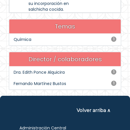
su incorporación en
salchicha cocida.
Temas
Química
1
Director / colaboradores
Dra. Edith Ponce Alquicira
1
Fernando Martínez Bustos
1
Volver arriba ∧
Administración Central