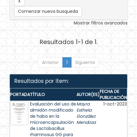
Comenzar nueva busqueda
Mostrar filtros avanzados
Resultados 1-1 de 1.
Anterior
1
Siguiente
Resultados por ítem:
FECHA DE
PORTADA
TÍTULO
AUTOR(ES)
PUBLICACIÓN
Evaluación del uso de
Mayra
1-oct-2023
almidón modificado
Esthela
de haba en la
González
microencapsulación
Mendoza
de Lactobacillus
rhamnosus GG para