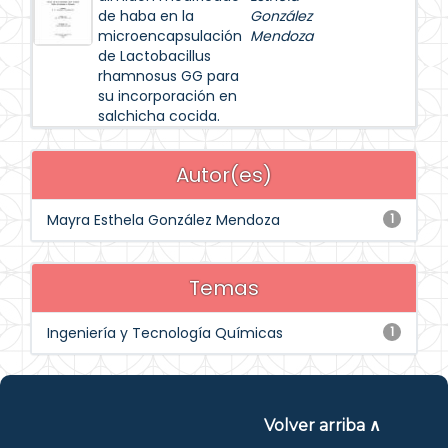
de haba en la
González
microencapsulación
Mendoza
de Lactobacillus
rhamnosus GG para
su incorporación en
salchicha cocida.
Autor(es)
Mayra Esthela González Mendoza
1
Temas
Ingeniería y Tecnología Químicas
1
Volver arriba ∧