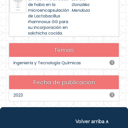
de haba en la
González
microencapsulación
Mendoza
de Lactobacillus
rhamnosus GG para
su incorporación en
salchicha cocida.
Temas
Ingeniería y Tecnología Químicas
1
Fecha de publicación
2023
1
Volver arriba ∧