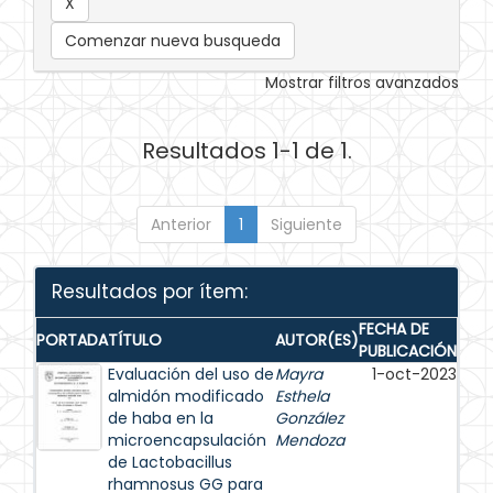
Comenzar nueva busqueda
Mostrar filtros avanzados
Resultados 1-1 de 1.
Anterior
1
Siguiente
Resultados por ítem:
FECHA DE
PORTADA
TÍTULO
AUTOR(ES)
PUBLICACIÓN
Evaluación del uso de
Mayra
1-oct-2023
almidón modificado
Esthela
de haba en la
González
microencapsulación
Mendoza
de Lactobacillus
rhamnosus GG para