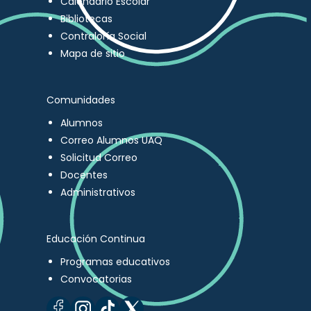
Calendario Escolar
Bibliotecas
Contraloría Social
Mapa de sitio
Comunidades
Alumnos
Correo Alumnos UAQ
Solicitud Correo
Docentes
Administrativos
Educación Continua
Programas educativos
Convocatorias