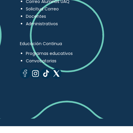
Correo Alumnos UAQ
Solicitud Correo
Docentes
Administrativos
Educación Continua
Programas educativos
Convocatorias