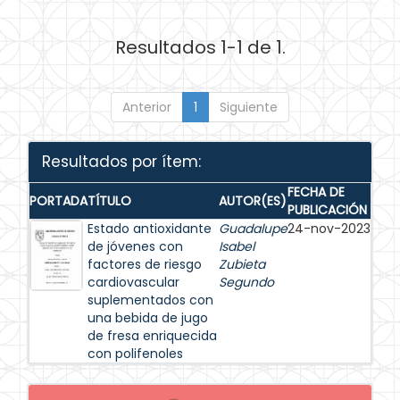
Resultados 1-1 de 1.
Anterior
1
Siguiente
Resultados por ítem:
FECHA DE
PORTADA
TÍTULO
AUTOR(ES)
PUBLICACIÓN
Estado antioxidante
Guadalupe
24-nov-2023
de jóvenes con
Isabel
factores de riesgo
Zubieta
cardiovascular
Segundo
suplementados con
una bebida de jugo
de fresa enriquecida
con polifenoles