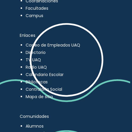
Coordinaciones
Facultades
Campus
Enlaces
Correo de Empleados UAQ
Directorio
TV UAQ
Radio UAQ
Calendario Escolar
Bibliotecas
Contraloría Social
Mapa de sitio
Comunidades
Alumnos