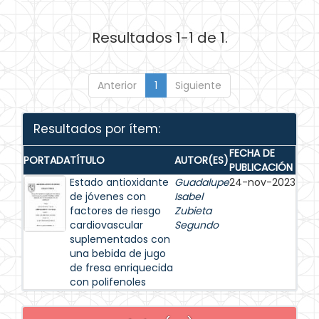
Resultados 1-1 de 1.
Anterior
1
Siguiente
Resultados por ítem:
FECHA DE
PORTADA
TÍTULO
AUTOR(ES)
PUBLICACIÓN
Estado antioxidante
Guadalupe
24-nov-2023
de jóvenes con
Isabel
factores de riesgo
Zubieta
cardiovascular
Segundo
suplementados con
una bebida de jugo
de fresa enriquecida
con polifenoles