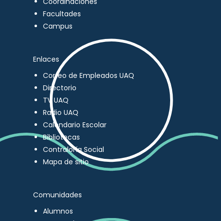
Coordinaciones
Facultades
Campus
Enlaces
Correo de Empleados UAQ
Directorio
TV UAQ
Radio UAQ
Calendario Escolar
Bibliotecas
Contraloría Social
Mapa de sitio
Comunidades
Alumnos