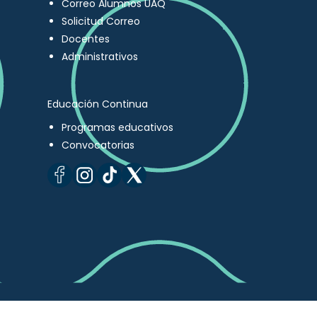
Correo Alumnos UAQ
Solicitud Correo
Docentes
Administrativos
Educación Continua
Programas educativos
Convocatorias