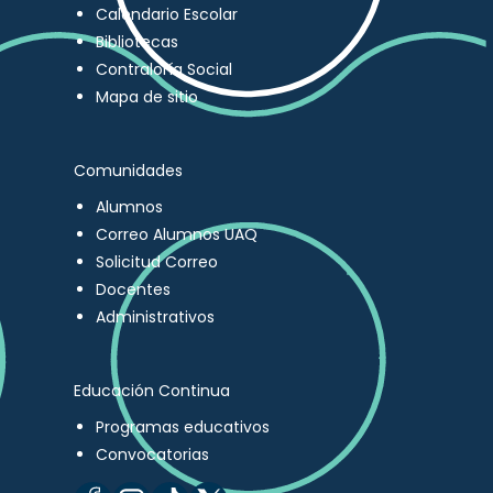
Calendario Escolar
Bibliotecas
Contraloría Social
Mapa de sitio
Comunidades
Alumnos
Correo Alumnos UAQ
Solicitud Correo
Docentes
Administrativos
Educación Continua
Programas educativos
Convocatorias