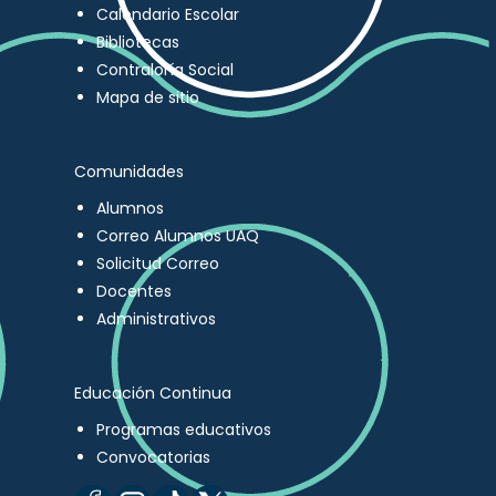
Calendario Escolar
Bibliotecas
Contraloría Social
Mapa de sitio
Comunidades
Alumnos
Correo Alumnos UAQ
Solicitud Correo
Docentes
Administrativos
Educación Continua
Programas educativos
Convocatorias