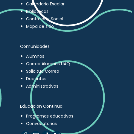
Calendario Escolar
Bibliotecas
Contraloría Social
Mapa de sitio
Comunidades
Alumnos
Correo Alumnos UAQ
Solicitud Correo
Docentes
Administrativos
Educación Continua
Programas educativos
Convocatorias