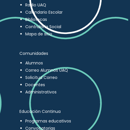
Radio UAQ
Calendario Escolar
Bibliotecas
Contraloría Social
Mapa de sitio
Comunidades
Alumnos
Correo Alumnos UAQ
Solicitud Correo
Docentes
Administrativos
Educación Continua
Programas educativos
Convocatorias