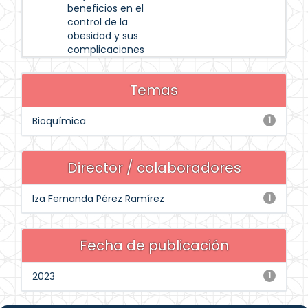
beneficios en el
control de la
obesidad y sus
complicaciones
Temas
Bioquímica
1
Director / colaboradores
Iza Fernanda Pérez Ramírez
1
Fecha de publicación
2023
1