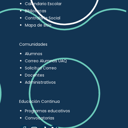
Calendario Escolar
Bibliotecas
Contraloría Social
Mapa de sitio
Comunidades
Alumnos
Correo Alumnos UAQ
Solicitud Correo
Docentes
Administrativos
Educación Continua
Programas educativos
Convocatorias