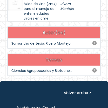
óxido de zinc (ZnO)
Rivero
para el manejo de
Montejo
enfermedades
virales en chile
Autor(es)
Samantha de Jesús Rivero Montejo
1
Temas
Ciencias Agropecuarias y Biotecno...
1
Volver arriba ∧
Administración Central