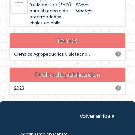
óxido de zinc (ZnO)
Rivero
para el manejo de
Montejo
enfermedades
virales en chile
Temas
Ciencias Agropecuarias y Biotecno...
1
Fecha de publicación
2023
1
Volver arriba ∧
Administración Central