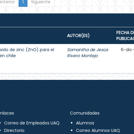
Anterior
1
Siguiente
FECHA D
AUTOR(ES)
PUBLICA
xido de zinc (ZnO) para el
Samantha de Jesús
6-dic
en chile
Rivero Montejo
Enlaces
Comunidades
Correo de Empleados UAQ
Alumnos
Directorio
Correo Alumnos UAQ