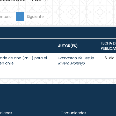
Anterior
1
Siguiente
FECHA D
AUTOR(ES)
PUBLICA
xido de zinc (ZnO) para el
Samantha de Jesús
6-dic
en chile
Rivero Montejo
Enlaces
Comunidades