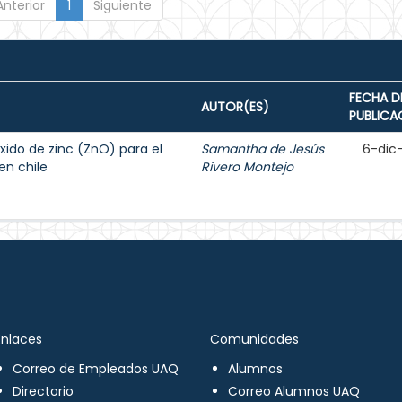
Anterior
1
Siguiente
FECHA D
AUTOR(ES)
PUBLICA
xido de zinc (ZnO) para el
Samantha de Jesús
6-dic
en chile
Rivero Montejo
Enlaces
Comunidades
Correo de Empleados UAQ
Alumnos
Directorio
Correo Alumnos UAQ