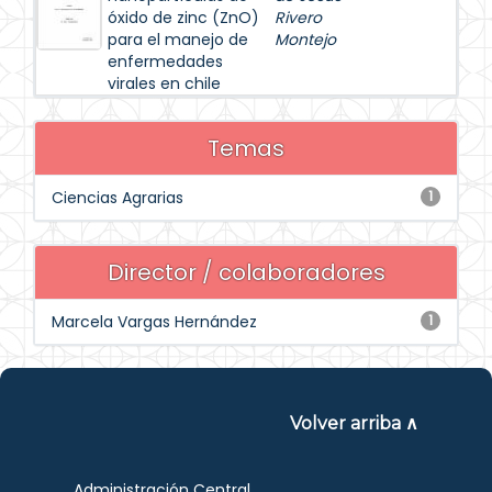
óxido de zinc (ZnO)
Rivero
para el manejo de
Montejo
enfermedades
virales en chile
Temas
Ciencias Agrarias
1
Director / colaboradores
Marcela Vargas Hernández
1
Volver arriba ∧
Administración Central