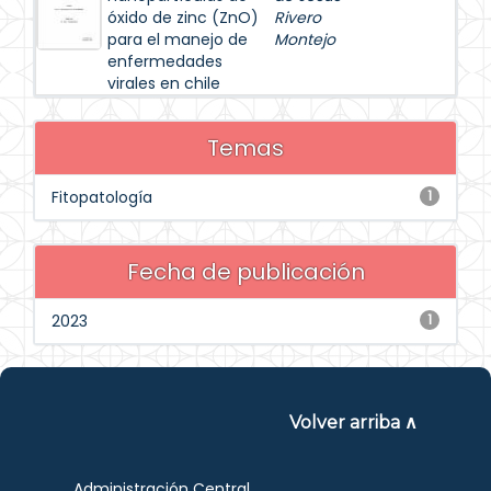
óxido de zinc (ZnO)
Rivero
para el manejo de
Montejo
enfermedades
virales en chile
Temas
Fitopatología
1
Fecha de publicación
2023
1
Volver arriba ∧
Administración Central