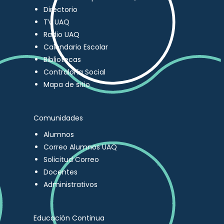
Directorio
TV UAQ
Radio UAQ
Calendario Escolar
Bibliotecas
Contraloría Social
Mapa de sitio
Comunidades
Alumnos
Correo Alumnos UAQ
Solicitud Correo
Docentes
Administrativos
Educación Continua