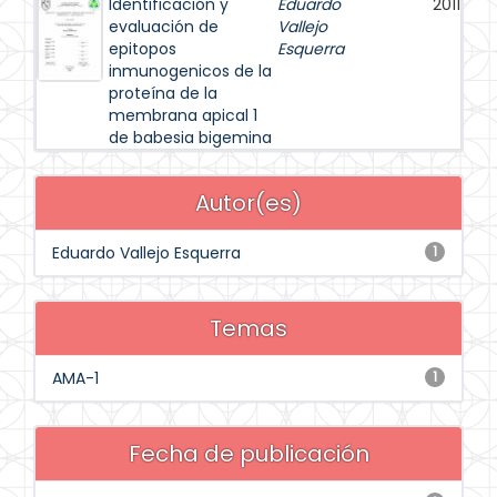
Identificación y
Eduardo
2011
evaluación de
Vallejo
epitopos
Esquerra
inmunogenicos de la
proteína de la
membrana apical 1
de babesia bigemina
Autor(es)
Eduardo Vallejo Esquerra
1
Temas
AMA-1
1
Fecha de publicación