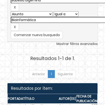
Comenzar nueva busqueda
Mostrar filtros avanzados
Resultados 1-1 de 1.
Anterior
1
Siguiente
Resultados por ítem:
FECHA DE
PORTADA
TÍTULO
AUTOR(ES)
PUBLICACIÓN