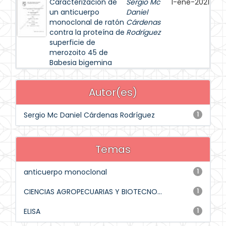
Caracterización de
Sergio Mc
1-ene-2021
un anticuerpo
Daniel
monoclonal de ratón
Cárdenas
contra la proteína de
Rodríguez
superficie de
merozoito 45 de
Babesia bigemina
Autor(es)
Sergio Mc Daniel Cárdenas Rodríguez
1
Temas
anticuerpo monoclonal
1
CIENCIAS AGROPECUARIAS Y BIOTECNO...
1
ELISA
1