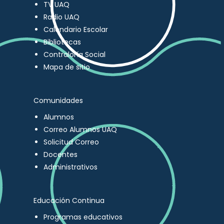
TV UAQ
Radio UAQ
Calendario Escolar
Bibliotecas
Contraloría Social
Mapa de sitio
Comunidades
Alumnos
Correo Alumnos UAQ
Solicitud Correo
Docentes
Administrativos
Educación Continua
Programas educativos