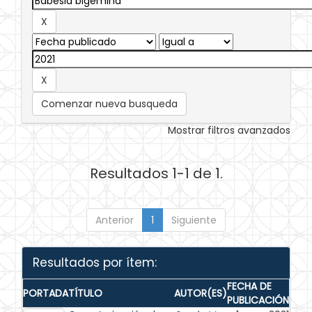
Comenzar nueva busqueda
Mostrar filtros avanzados
Resultados 1-1 de 1.
Anterior
1
Siguiente
Resultados por ítem:
FECHA DE
PORTADA
TÍTULO
AUTOR(ES)
PUBLICACIÓN