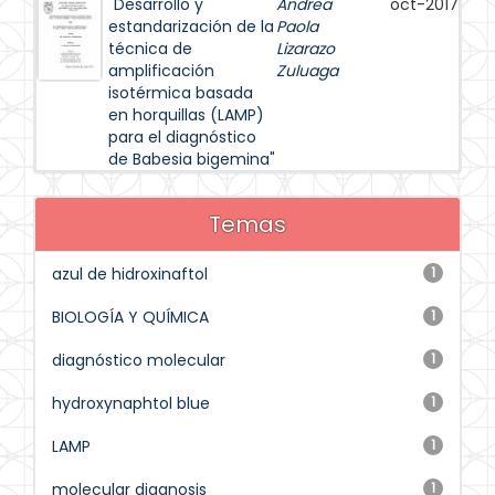
"Desarrollo y
Andrea
oct-2017
estandarización de la
Paola
técnica de
Lizarazo
amplificación
Zuluaga
isotérmica basada
en horquillas (LAMP)
para el diagnóstico
de Babesia bigemina"
Temas
azul de hidroxinaftol
1
BIOLOGÍA Y QUÍMICA
1
diagnóstico molecular
1
hydroxynaphtol blue
1
LAMP
1
molecular diagnosis
1