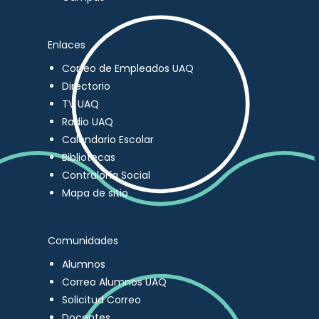
Enlaces
Correo de Empleados UAQ
Directorio
TV UAQ
Radio UAQ
Calendario Escolar
Bibliotecas
Contraloría Social
Mapa de sitio
Comunidades
Alumnos
Correo Alumnos UAQ
Solicitud Correo
Docentes