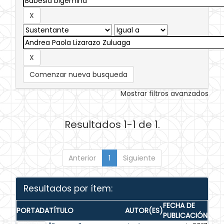
Comenzar nueva busqueda
Mostrar filtros avanzados
Resultados 1-1 de 1.
Anterior
1
Siguiente
Resultados por ítem:
FECHA DE
PORTADA
TÍTULO
AUTOR(ES)
PUBLICACIÓN