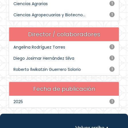
Ciencias Agrarias
1
Ciencias Agropecuarias y Biotecno...
1
Director / colaboradores
Angelina Rodríguez Torres
1
Diego Josimar Hernández Silva
1
Roberto Ilwikatzin Guerrero Solorio
1
Fecha de publicación
2025
1