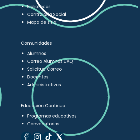
Bibliotecas
Contraloría Social
Mapa de sitio
Comunidades
Alumnos
Correo Alumnos UAQ
Solicitud Correo
Docentes
Administrativos
Educación Continua
Programas educativos
Convocatorias