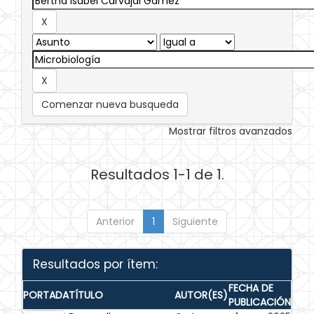
Comenzar nueva busqueda
Mostrar filtros avanzados
Resultados 1-1 de 1.
Anterior
1
Siguiente
Resultados por ítem:
FECHA DE
PORTADA
TÍTULO
AUTOR(ES)
PUBLICACIÓN