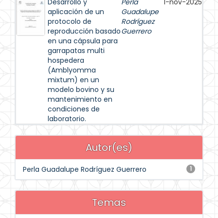
Desarrollo y
Perla
1-nov-2025
aplicación de un
Guadalupe
protocolo de
Rodríguez
reproducción basado
Guerrero
en una cápsula para
garrapatas multi
hospedera
(Amblyomma
mixtum) en un
modelo bovino y su
mantenimiento en
condiciones de
laboratorio.
Autor(es)
Perla Guadalupe Rodríguez Guerrero
1
Temas