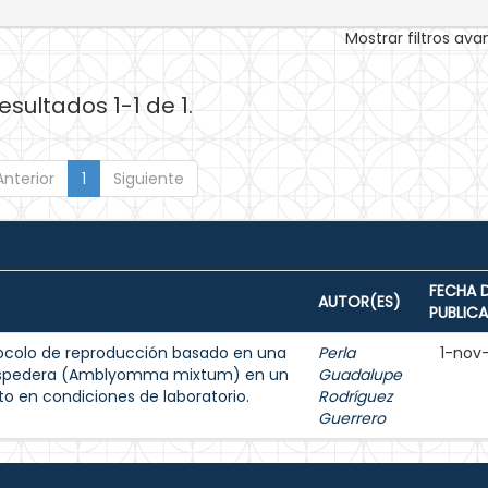
Mostrar filtros av
esultados 1-1 de 1.
Anterior
1
Siguiente
FECHA 
AUTOR(ES)
PUBLIC
otocolo de reproducción basado en una
Perla
1-nov
hospedera (Amblyomma mixtum) en un
Guadalupe
 en condiciones de laboratorio.
Rodríguez
Guerrero