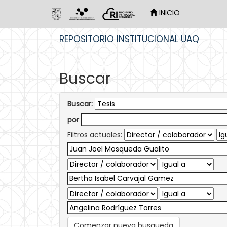
INICIO
Skip
REPOSITORIO INSTITUCIONAL UAQ
navigation
Buscar
Buscar:
por
Filtros actuales:
Comenzar nueva busqueda