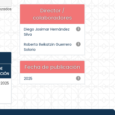
anzados
Director /
colaboradores
Diego Josimar Hernández
1
Silva
Roberto Ilwikatzin Guerrero
1
Solorio
Fecha de publicación
DE
ACIÓN
2025
1
-2025