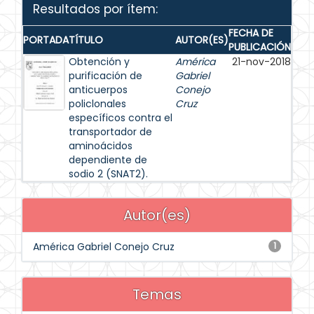
Resultados por ítem:
FECHA DE
PORTADA
TÍTULO
AUTOR(ES)
PUBLICACIÓN
Obtención y
América
21-nov-2018
purificación de
Gabriel
anticuerpos
Conejo
policlonales
Cruz
específicos contra el
transportador de
aminoácidos
dependiente de
sodio 2 (SNAT2).
Autor(es)
América Gabriel Conejo Cruz
1
Temas