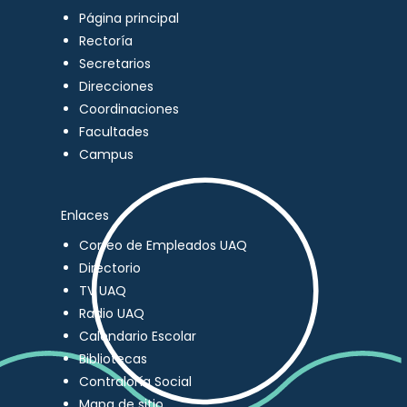
Página principal
Rectoría
Secretarios
Direcciones
Coordinaciones
Facultades
Campus
Enlaces
Correo de Empleados UAQ
Directorio
TV UAQ
Radio UAQ
Calendario Escolar
Bibliotecas
Contraloría Social
Mapa de sitio