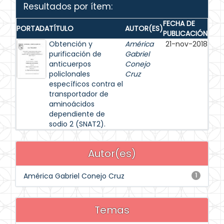
Resultados por ítem:
FECHA DE
PORTADA
TÍTULO
AUTOR(ES)
PUBLICACIÓN
Obtención y
América
21-nov-2018
purificación de
Gabriel
anticuerpos
Conejo
policlonales
Cruz
específicos contra el
transportador de
aminoácidos
dependiente de
sodio 2 (SNAT2).
Autor(es)
América Gabriel Conejo Cruz
1
Temas