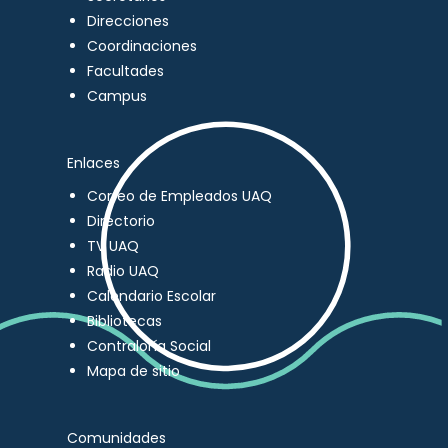
Direcciones
Coordinaciones
Facultades
Campus
Enlaces
Correo de Empleados UAQ
Directorio
TV UAQ
Radio UAQ
Calendario Escolar
Bibliotecas
Contraloría Social
Mapa de sitio
Comunidades