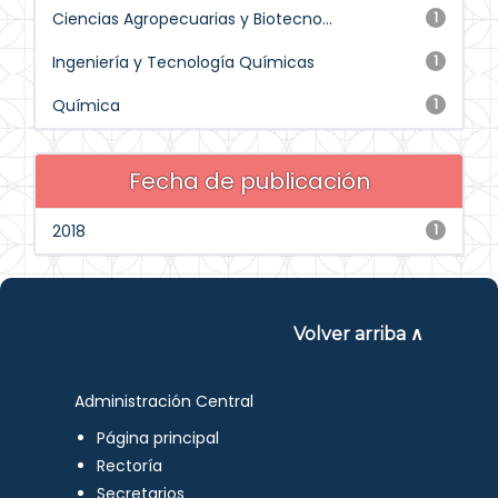
Ciencias Agropecuarias y Biotecno...
1
Ingeniería y Tecnología Químicas
1
Química
1
Fecha de publicación
2018
1
Volver arriba ∧
Administración Central
Página principal
Rectoría
Secretarios