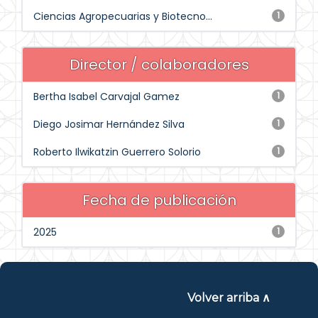
Ciencias Agropecuarias y Biotecno...
1
Director / colaboradores
Bertha Isabel Carvajal Gamez
1
Diego Josimar Hernández Silva
1
Roberto Ilwikatzin Guerrero Solorio
1
Fecha de publicación
2025
1
Volver arriba ∧