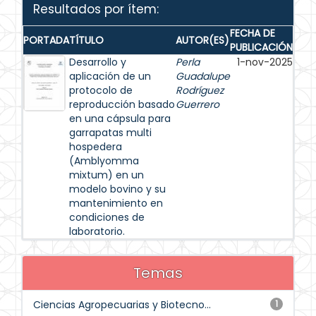
Resultados por ítem:
FECHA DE
PORTADA
TÍTULO
AUTOR(ES)
PUBLICACIÓN
Desarrollo y
Perla
1-nov-2025
aplicación de un
Guadalupe
protocolo de
Rodríguez
reproducción basado
Guerrero
en una cápsula para
garrapatas multi
hospedera
(Amblyomma
mixtum) en un
modelo bovino y su
mantenimiento en
condiciones de
laboratorio.
Temas
Ciencias Agropecuarias y Biotecno...
1