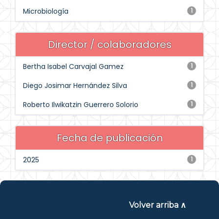
Microbiología
1
Director / colaboradores
Bertha Isabel Carvajal Gamez
1
Diego Josimar Hernández Silva
1
Roberto Ilwikatzin Guerrero Solorio
1
Fecha de publicación
2025
1
Volver arriba ∧