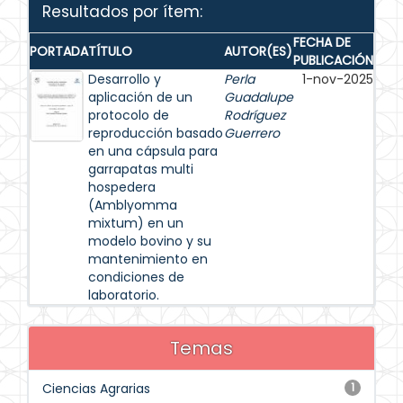
Resultados por ítem:
FECHA DE
PORTADA
TÍTULO
AUTOR(ES)
PUBLICACIÓN
Desarrollo y
Perla
1-nov-2025
aplicación de un
Guadalupe
protocolo de
Rodríguez
reproducción basado
Guerrero
en una cápsula para
garrapatas multi
hospedera
(Amblyomma
mixtum) en un
modelo bovino y su
mantenimiento en
condiciones de
laboratorio.
Temas
Ciencias Agrarias
1