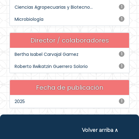
Ciencias Agropecuarias y Biotecno...
1
Microbiología
1
Director / colaboradores
Bertha Isabel Carvajal Gamez
1
Roberto Ilwikatzin Guerrero Solorio
1
Fecha de publicación
2025
1
Volver arriba ∧