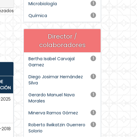
Microbiología
1
anzados
Química
1
Director /
colaboradores
Bertha Isabel Carvajal
1
Gamez
Diego Josimar Hernández
1
DE
Silva
ACIÓN
Gerardo Manuel Nava
1
-2025
Morales
Minerva Ramos Gómez
1
Roberto Ilwikatzin Guerrero
1
-2018
Solorio