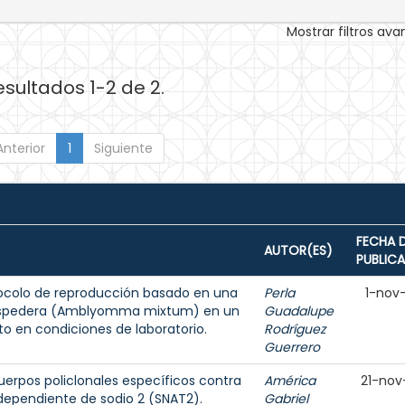
Mostrar filtros av
esultados 1-2 de 2.
Anterior
1
Siguiente
FECHA 
AUTOR(ES)
PUBLIC
otocolo de reproducción basado en una
Perla
1-nov
hospedera (Amblyomma mixtum) en un
Guadalupe
 en condiciones de laboratorio.
Rodríguez
Guerrero
uerpos policlonales específicos contra
América
21-nov
dependiente de sodio 2 (SNAT2).
Gabriel