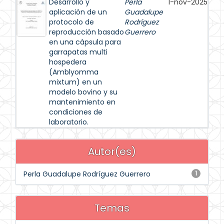
Desarrollo y
Perla
1-nov-2025
aplicación de un
Guadalupe
protocolo de
Rodríguez
reproducción basado
Guerrero
en una cápsula para
garrapatas multi
hospedera
(Amblyomma
mixtum) en un
modelo bovino y su
mantenimiento en
condiciones de
laboratorio.
Autor(es)
Perla Guadalupe Rodríguez Guerrero
1
Temas