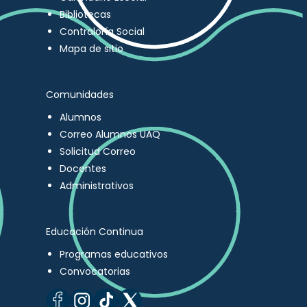
Bibliotecas
Contraloría Social
Mapa de sitio
Comunidades
Alumnos
Correo Alumnos UAQ
Solicitud Correo
Docentes
Administrativos
Educación Continua
Programas educativos
Convocatorias