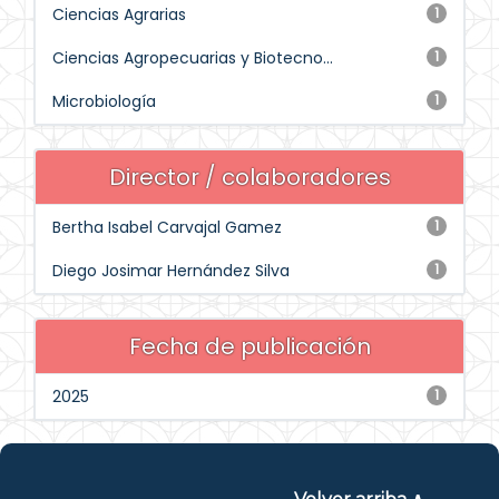
Ciencias Agrarias
1
Ciencias Agropecuarias y Biotecno...
1
Microbiología
1
Director / colaboradores
Bertha Isabel Carvajal Gamez
1
Diego Josimar Hernández Silva
1
Fecha de publicación
2025
1