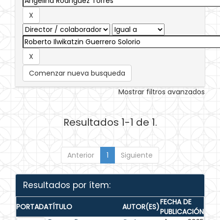
Comenzar nueva busqueda
Mostrar filtros avanzados
Resultados 1-1 de 1.
Anterior
1
Siguiente
Resultados por ítem:
FECHA DE
PORTADA
TÍTULO
AUTOR(ES)
PUBLICACIÓN