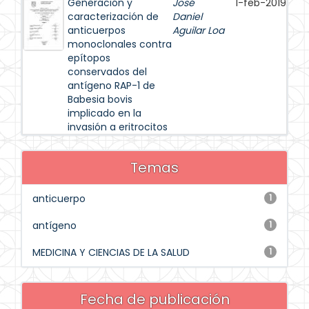
Generación y
José
1-feb-2019
caracterización de
Daniel
anticuerpos
Aguilar Loa
monoclonales contra
epítopos
conservados del
antígeno RAP-1 de
Babesia bovis
implicado en la
invasión a eritrocitos
Temas
anticuerpo
1
antígeno
1
MEDICINA Y CIENCIAS DE LA SALUD
1
Fecha de publicación