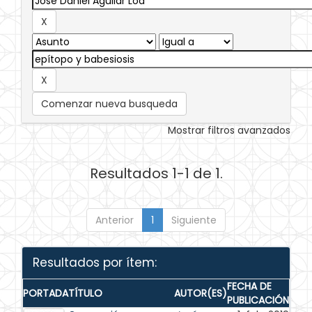
Comenzar nueva busqueda
Mostrar filtros avanzados
Resultados 1-1 de 1.
Anterior
1
Siguiente
Resultados por ítem:
FECHA DE
PORTADA
TÍTULO
AUTOR(ES)
PUBLICACIÓN