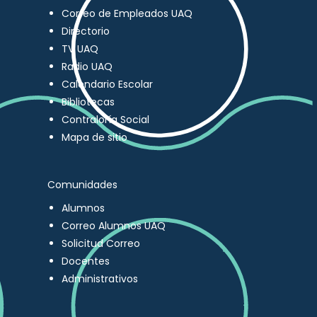
Correo de Empleados UAQ
Directorio
TV UAQ
Radio UAQ
Calendario Escolar
Bibliotecas
Contraloría Social
Mapa de sitio
Comunidades
Alumnos
Correo Alumnos UAQ
Solicitud Correo
Docentes
Administrativos