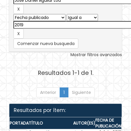
Comenzar nueva busqueda
Mostrar filtros avanzados
Resultados 1-1 de 1.
Anterior
1
Siguiente
Resultados por ítem:
FECHA DE
PORTADA
TÍTULO
AUTOR(ES)
PUBLICACIÓN