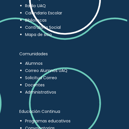
Radio UAQ
Calendario Escolar
Bibliotecas
Contraloría Social
Mapa de sitio
Comunidades
Alumnos
Correo Alumnos UAQ
Solicitud Correo
Docentes
Administrativos
Educación Continua
Programas educativos
Convocatorias