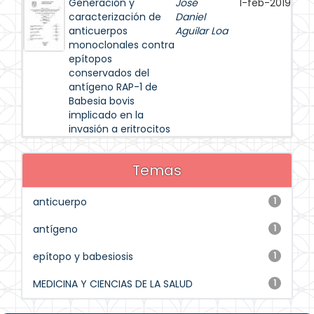
Generación y
José
1-feb-2019
caracterización de
Daniel
anticuerpos
Aguilar Loa
monoclonales contra
epítopos
conservados del
antígeno RAP-1 de
Babesia bovis
implicado en la
invasión a eritrocitos
Temas
anticuerpo
1
antígeno
1
epítopo y babesiosis
1
MEDICINA Y CIENCIAS DE LA SALUD
1