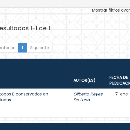
Mostrar filtros av
esultados 1-1 de 1.
Anterior
1
Siguiente
FECHA DE
AUTOR(ES)
PUBLICAC
ítopos B conservados en
Gilberto Reyes
7-ene
uineus
De Luna