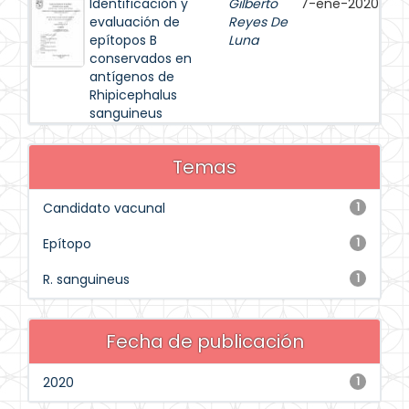
Identificación y
Gilberto
7-ene-2020
evaluación de
Reyes De
epítopos B
Luna
conservados en
antígenos de
Rhipicephalus
sanguineus
Temas
Candidato vacunal
1
Epítopo
1
R. sanguineus
1
Fecha de publicación
2020
1