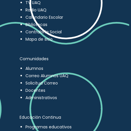
TV UAQ
Radio UAQ
Calendario Escolar
Bibliotecas
Contraloría Social
Mapa de sitio
Comunidades
Alumnos
Correo Alumnos UAQ
Solicitud Correo
Docentes
Administrativos
Educación Continua
Programas educativos