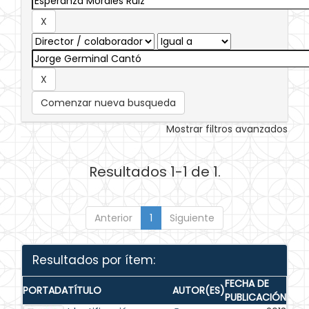
Comenzar nueva busqueda
Mostrar filtros avanzados
Resultados 1-1 de 1.
Anterior
1
Siguiente
Resultados por ítem:
FECHA DE
PORTADA
TÍTULO
AUTOR(ES)
PUBLICACIÓN