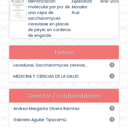
Identificación
Esperanza
ene-2013
molecular por pcr de
Morales
una cepa de
Ruiz
saccharomyces
cerevisiae en placas
de peyer en corderos
de engorda.
Temas
Levaduras, Saccharomyces cerevisi...
1
MEDICINA Y CIENCIAS DE LA SALUD
1
Director / colaboradores
Andrea Margarita Olvera Ramírez
1
Gabriela Aguilar Tipacamú
1