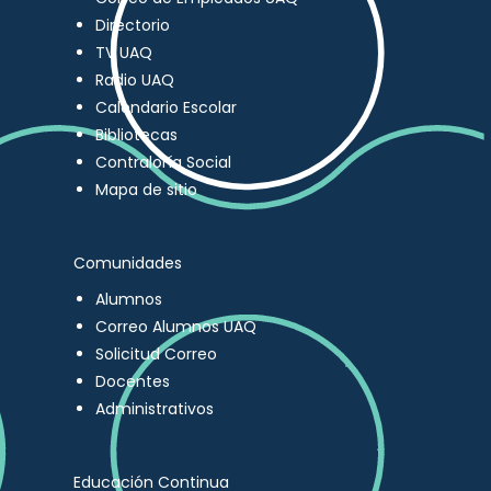
Directorio
TV UAQ
Radio UAQ
Calendario Escolar
Bibliotecas
Contraloría Social
Mapa de sitio
Comunidades
Alumnos
Correo Alumnos UAQ
Solicitud Correo
Docentes
Administrativos
Educación Continua