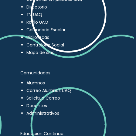
Directorio
TV UAQ
Radio UAQ
Calendario Escolar
Bibliotecas
Contraloría Social
Mapa de sitio
Comunidades
Alumnos
Correo Alumnos UAQ
Solicitud Correo
Docentes
Administrativos
Educación Continua