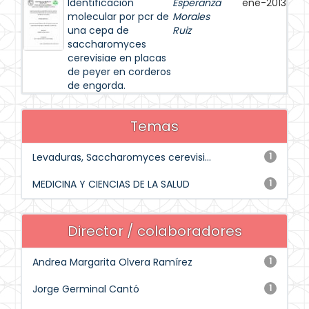
Identificación
Esperanza
ene-2013
molecular por pcr de
Morales
una cepa de
Ruiz
saccharomyces
cerevisiae en placas
de peyer en corderos
de engorda.
Temas
Levaduras, Saccharomyces cerevisi...
1
MEDICINA Y CIENCIAS DE LA SALUD
1
Director / colaboradores
Andrea Margarita Olvera Ramírez
1
Jorge Germinal Cantó
1