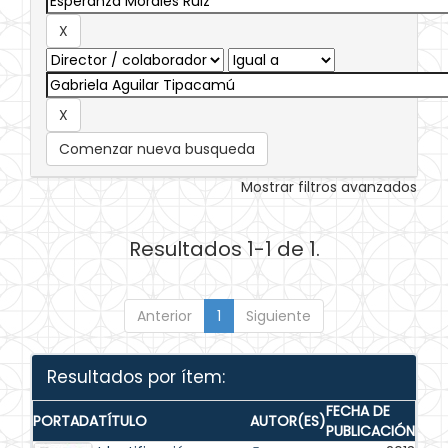
Comenzar nueva busqueda
Mostrar filtros avanzados
Resultados 1-1 de 1.
Anterior
1
Siguiente
Resultados por ítem:
FECHA DE
PORTADA
TÍTULO
AUTOR(ES)
PUBLICACIÓN