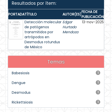
Resultados por ítem:
FECHA DE
PORTADA
TÍTULO
AUTOR(ES)
PUBLICACIÓN
Detección molecular
Edgar
13-nov-2025
de patógenos
Hurtado
transmitidos por
Mendoza
artrópodos en
Desmodus rotundus
de México
Temas
Babesiosis
1
Dengue
1
Desmodus
1
Rickettsiosis
1