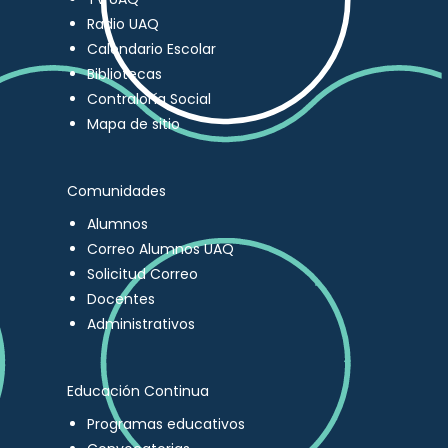
Radio UAQ
Calendario Escolar
Bibliotecas
Contraloría Social
Mapa de sitio
Comunidades
Alumnos
Correo Alumnos UAQ
Solicitud Correo
Docentes
Administrativos
Educación Continua
Programas educativos