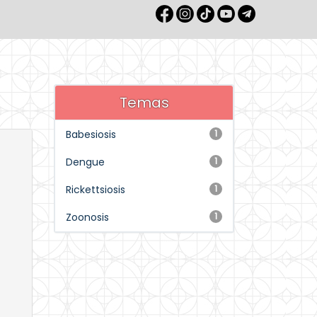
Temas
Babesiosis
1
Dengue
1
Rickettsiosis
1
Zoonosis
1