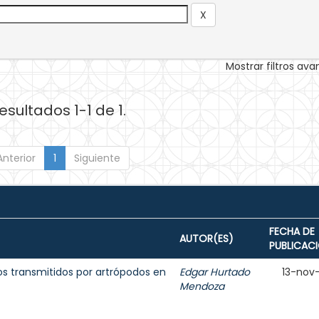
Mostrar filtros av
esultados 1-1 de 1.
Anterior
1
Siguiente
FECHA DE
AUTOR(ES)
PUBLICAC
s transmitidos por artrópodos en
Edgar Hurtado
13-nov
Mendoza