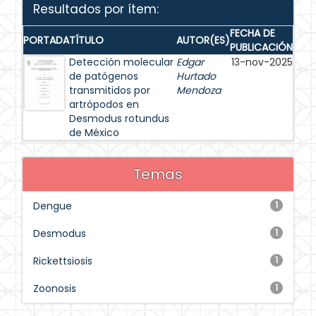
Resultados por ítem:
FECHA DE
PORTADA
TÍTULO
AUTOR(ES)
PUBLICACIÓN
Detección molecular
Edgar
13-nov-2025
de patógenos
Hurtado
transmitidos por
Mendoza
artrópodos en
Desmodus rotundus
de México
Temas
Dengue
1
Desmodus
1
Rickettsiosis
1
Zoonosis
1