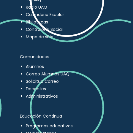
Radio UAQ
Calendario Escolar
Bibliotecas
Contraloría Social
Mapa de sitio
Comunidades
Alumnos
Correo Alumnos UAQ
Solicitud Correo
Docentes
Administrativos
Educación Continua
Programas educativos