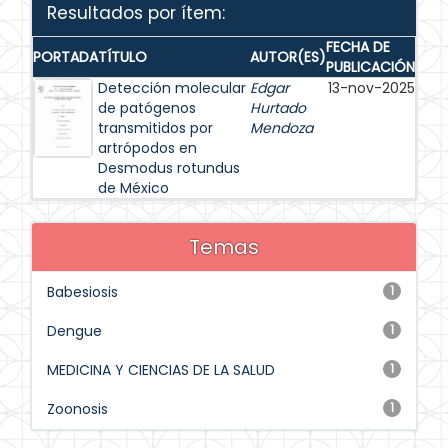
Resultados por ítem:
FECHA DE
PORTADA
TÍTULO
AUTOR(ES)
PUBLICACIÓN
Detección molecular
Edgar
13-nov-2025
de patógenos
Hurtado
transmitidos por
Mendoza
artrópodos en
Desmodus rotundus
de México
Temas
Babesiosis
1
Dengue
1
MEDICINA Y CIENCIAS DE LA SALUD
1
Zoonosis
1