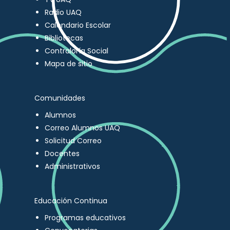
Radio UAQ
Calendario Escolar
Bibliotecas
Contraloría Social
Mapa de sitio
Comunidades
Alumnos
Correo Alumnos UAQ
Solicitud Correo
Docentes
Administrativos
Educación Continua
Programas educativos