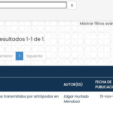
Mostrar filtros av
esultados 1-1 de 1.
Anterior
1
Siguiente
FECHA DE
AUTOR(ES)
PUBLICAC
s transmitidos por artrópodos en
Edgar Hurtado
13-nov
Mendoza