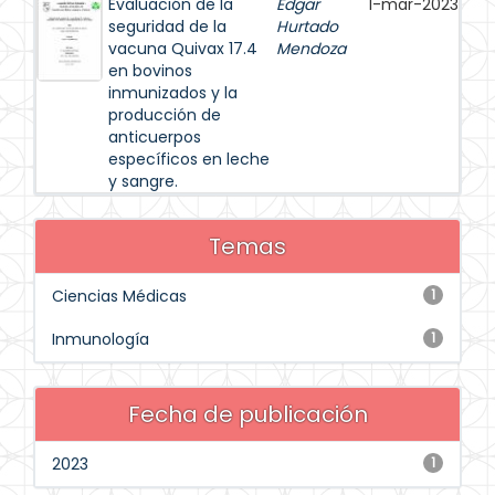
Evaluación de la
Edgar
1-mar-2023
seguridad de la
Hurtado
vacuna Quivax 17.4
Mendoza
en bovinos
inmunizados y la
producción de
anticuerpos
específicos en leche
y sangre.
Temas
Ciencias Médicas
1
Inmunología
1
Fecha de publicación
2023
1