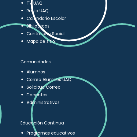
TV UAQ
Radio UAQ
Calendario Escolar
Bibliotecas
Contraloría Social
Mapa de sitio
Comunidades
Alumnos
Correo Alumnos UAQ
Solicitud Correo
Docentes
Administrativos
Educación Continua
Programas educativos