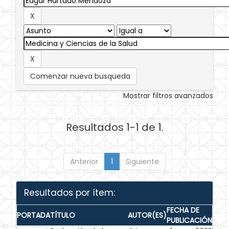
Comenzar nueva busqueda
Mostrar filtros avanzados
Resultados 1-1 de 1.
Anterior
1
Siguiente
Resultados por ítem:
FECHA DE
PORTADA
TÍTULO
AUTOR(ES)
PUBLICACIÓN