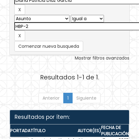
Comenzar nueva busqueda
Mostrar filtros avanzados
Resultados 1-1 de 1.
Anterior
1
Siguiente
Resultados por ítem:
FECHA DE
PORTADA
TÍTULO
AUTOR(ES)
PUBLICACIÓN