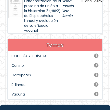
Caracterización de la
Diana
11-ene-2025
proteína de unión a
Patricia
la histamina 2 (HBP2)
Díaz
de Rhipicephalus
García
linnaei y evaluación
de su eficacia
vacunal
Temas
BIOLOGÍA Y QUÍMICA
1
Canino
1
Garrapatas
1
R. linnaei
1
Vacuna
1