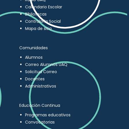
Calendario Escolar
Bibliotecas
Contraloría Social
Mapa de sitio
Comunidades
Alumnos
Correo Alumnos UAQ
Solicitud Correo
Docentes
Administrativos
Educación Continua
Programas educativos
Convocatorias